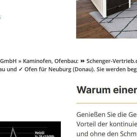
mbH » Kaminofen, Ofenbau: ⏩ Schenger-Vertrieb.de, I
au und ✓ Ofen für Neuburg (Donau). Sie werden bege