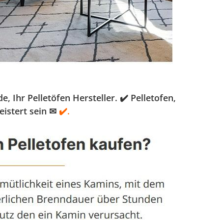
hr Pelletöfen Hersteller. ✔️ Pelletofen,
istert sein ✉
✔️.