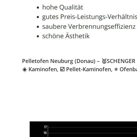
Pelletofen Neuburg (Donau) – 🥇SCHENGER G
☀️ Kaminofen, ☑️ Pellet-Kaminofen, ⭐ Ofenb