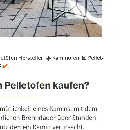
öfen Hersteller. ☀️ Kaminofen, ☑️ Pellet-
✉
✔️.