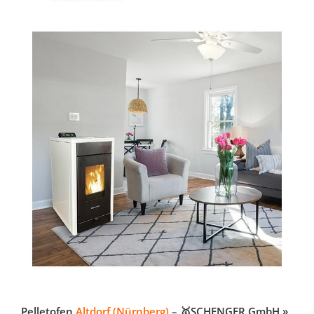
Pelletofen
Altdorf (Nürnberg)
– 🥇SCHENGER GmbH »