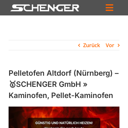
Zum
Inhalt
Toggl
springen
HOME
Navig
ZUM SHOP
Zurück
Vor
HÄNDLERSUCHE
SERVICE
Pelletofen Altdorf (Nürnberg) –
UNTERNEHMEN
🥇SCHENGER GmbH »
Kaminofen, Pellet-Kaminofen
PROFIL
WARENKORB
PRODUCTS
SEARCH