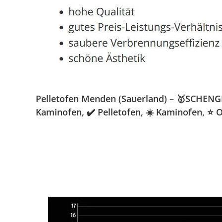
Pelletofen Menden (Sauerland) – 🥇SCHENGER
Kaminofen, ✔️ Pelletofen, ☀️ Kaminofen, ⭐ 