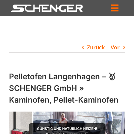
Zum
Inhalt
Toggl
springen
HOME
Navig
ZUM SHOP
Zurück
Vor
HÄNDLERSUCHE
SERVICE
Pelletofen Langenhagen – 🥇
UNTERNEHMEN
SCHENGER GmbH »
Kaminofen, Pellet-Kaminofen
PROFIL
WARENKORB
PRODUCTS
SEARCH