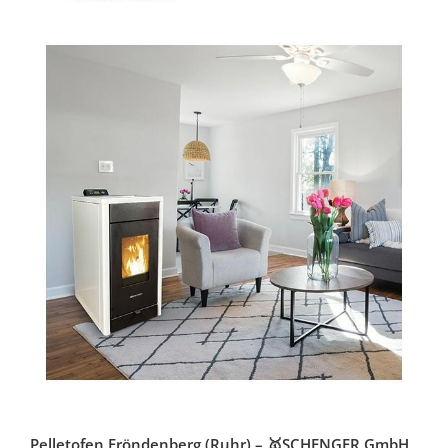
Pelletofen Fröndenberg (Ruhr) – 🥇SCHENGER GmbH