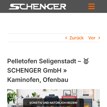
Zum
Inhalt
Toggl
springen
HOME
Navig
ZUM SHOP
Zurück
Vor
HÄNDLERSUCHE
SERVICE
Pelletofen Seligenstadt – 🥇
UNTERNEHMEN
SCHENGER GmbH »
Kaminofen, Ofenbau
PROFIL
WARENKORB
PRODUCTS
SEARCH