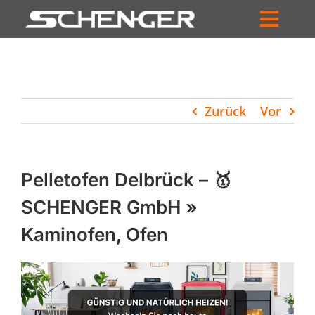
Zum
Inhalt
Toggl
springen
HOME
Navig
ZUM SHOP
Zurück
Vor
HÄNDLERSUCHE
SERVICE
Pelletofen Delbrück – 🥇
UNTERNEHMEN
SCHENGER GmbH »
Kaminofen, Ofen
PROFIL
WARENKORB
PRODUCTS
SEARCH