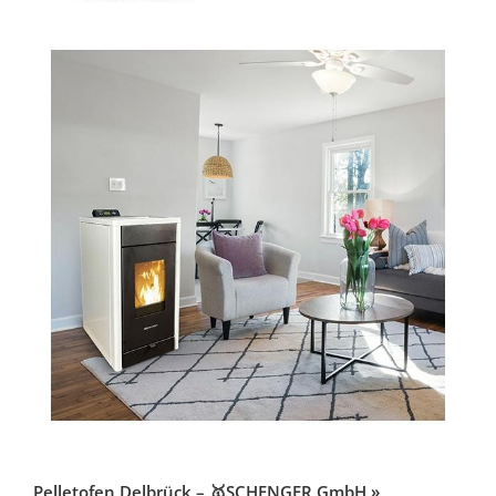
Pelletofen Delbrück – 🥇SCHENGER GmbH »