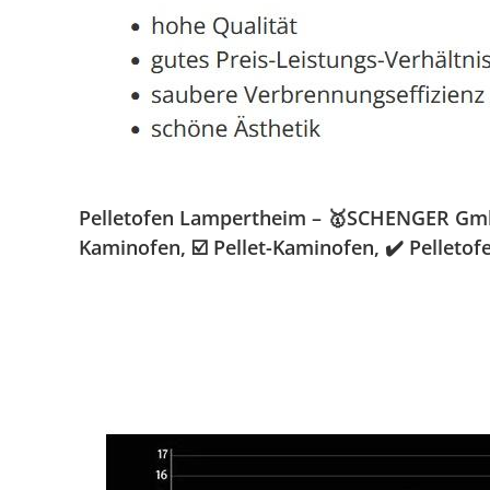
Pelletofen Lampertheim – 🥇SCHENGER GmbH 
Kaminofen, ☑️ Pellet-Kaminofen, ✔️ Pelleto