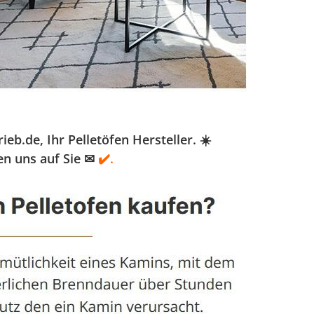
.de, Ihr Pelletöfen Hersteller. ☀️
en uns auf Sie ✉
✔️.