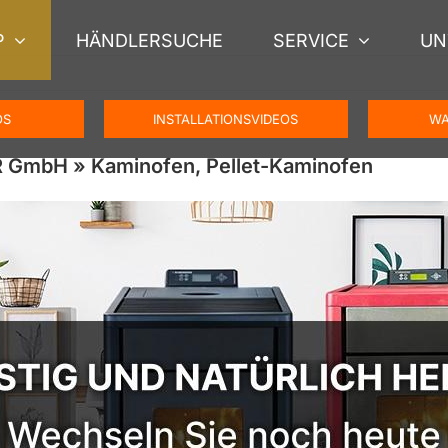
P
HÄNDLERSUCHE
SERVICE
UN
OS
INSTALLATIONSVIDEOS
WA
 GmbH » Kaminofen, Pellet-Kaminofen