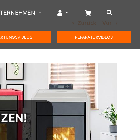
TERNEHMEN
Zurück
Vor
RTUNGSVIDEOS
REPARATURVIDEOS