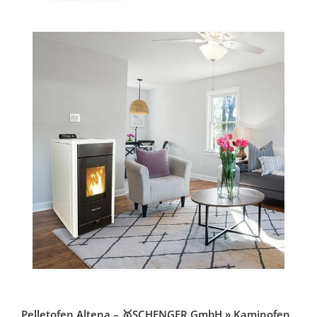
Pelletofen Altena – 🥇SCHENGER GmbH » Kaminofen,