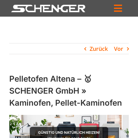
Zum
Inhalt
Toggl
springen
HOME
Navig
ZUM SHOP
Zurück
Vor
HÄNDLERSUCHE
SERVICE
Pelletofen Altena – 🥇
UNTERNEHMEN
SCHENGER GmbH »
Kaminofen, Pellet-Kaminofen
PROFIL
WARENKORB
PRODUCTS
SEARCH