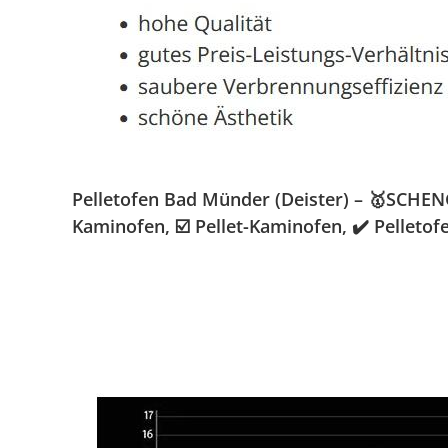
Pelletofen Bad Münder (Deister) – 🥇SCHENG
Kaminofen, ☑️ Pellet-Kaminofen, ✔️ Pellet