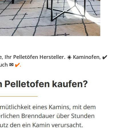
Ihr Pelletöfen Hersteller. ☀️ Kaminofen, ✔️
such ✉
✔️.