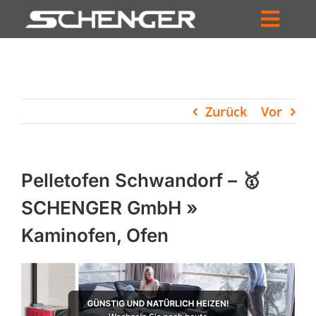
Zum
Inhalt
Toggl
springen
HOME
Navig
ZUM SHOP
Zurück
Vor
HÄNDLERSUCHE
SERVICE
Pelletofen Schwandorf – 🥇
UNTERNEHMEN
SCHENGER GmbH »
Kaminofen, Ofen
PROFIL
WARENKORB
PRODUCTS
SEARCH