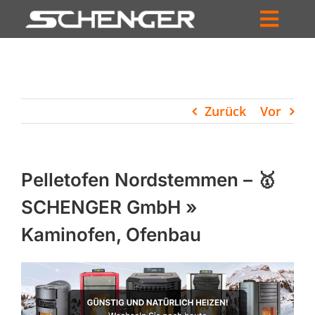
Zum
Inhalt
Toggl
springen
HOME
Navig
ZUM SHOP
Zurück
Vor
HÄNDLERSUCHE
SERVICE
Pelletofen Nordstemmen – 🥇
UNTERNEHMEN
SCHENGER GmbH »
Kaminofen, Ofenbau
PROFIL
WARENKORB
PRODUCTS
SEARCH