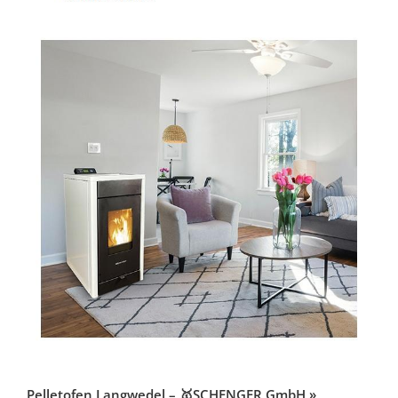
Pelletofen Langwedel – 🥇SCHENGER GmbH »