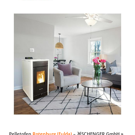
Pelletofen
Rotenburg (Fulda)
– 🥇SCHENGER GmbH »