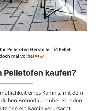
Pelletöfen Hersteller. ☑️ Pellet-
doch mal vorbei ✉
✔️.