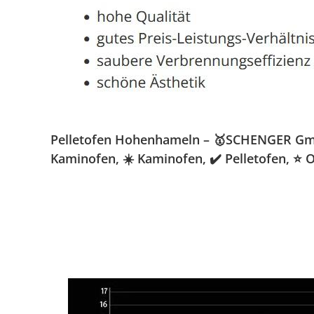
Pelletofen Hohenhameln – 🥇SCHENGER GmbH 
Kaminofen, ☀️ Kaminofen, ✔️ Pelletofen, 