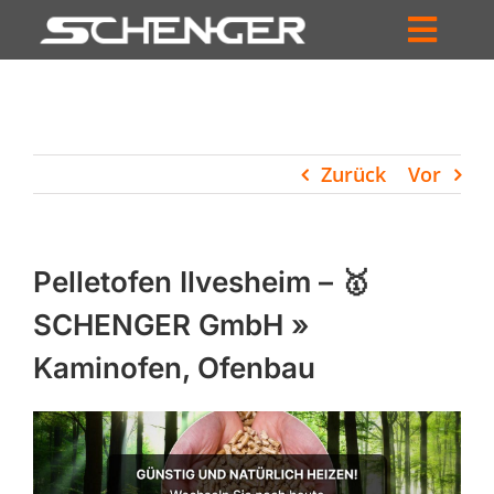
Zum
Inhalt
Toggl
springen
HOME
Navig
ZUM SHOP
Zurück
Vor
HÄNDLERSUCHE
SERVICE
Pelletofen Ilvesheim – 🥇
UNTERNEHMEN
SCHENGER GmbH »
Kaminofen, Ofenbau
PROFIL
WARENKORB
PRODUCTS
SEARCH