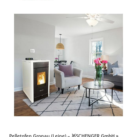
Pelletofen Gronau (Leine) – 🥇SCHENGER GmbH »