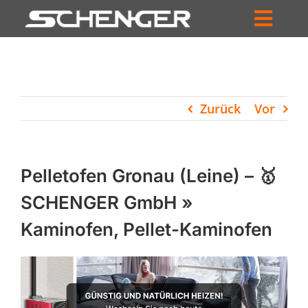
Zum
Inhalt
Toggl
springen
HOME
Navig
ZUM SHOP
Zurück
Vor
HÄNDLERSUCHE
SERVICE
Pelletofen Gronau (Leine) – 🥇
UNTERNEHMEN
SCHENGER GmbH »
Kaminofen, Pellet-Kaminofen
PROFIL
WARENKORB
PRODUCTS
SEARCH