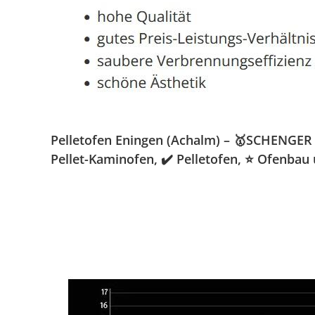
Pelletofen Eningen (Achalm) – 🥇SCHENGER G
Pellet-Kaminofen, ✔️ Pelletofen, ⭐ Ofenbau