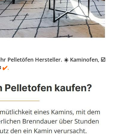
 Pelletöfen Hersteller. ☀️ Kaminofen, ☑️
✉
✔️.