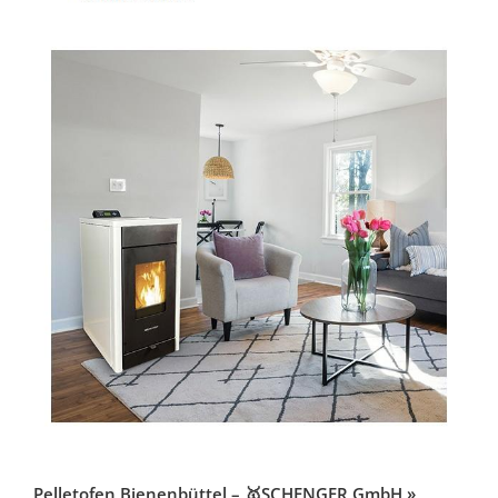
Pelletofen Bienenbüttel – 🥇SCHENGER GmbH »