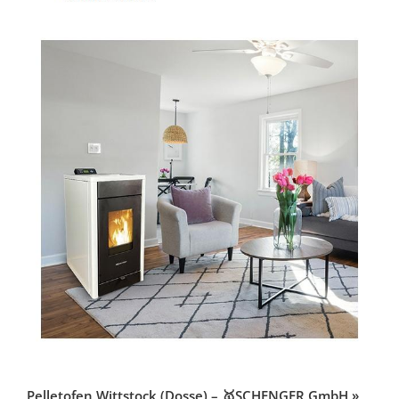
Pelletofen Wittstock (Dosse) – 🥇SCHENGER GmbH »