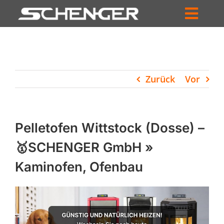
Zum
Inhalt
Toggl
springen
HOME
Navig
ZUM SHOP
Zurück
Vor
HÄNDLERSUCHE
SERVICE
Pelletofen Wittstock (Dosse) –
UNTERNEHMEN
🥇SCHENGER GmbH »
Kaminofen, Ofenbau
PROFIL
WARENKORB
PRODUCTS
SEARCH