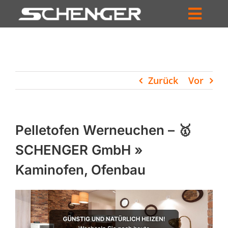
Zum
Inhalt
Toggl
springen
HOME
Navig
ZUM SHOP
Zurück
Vor
HÄNDLERSUCHE
SERVICE
Pelletofen Werneuchen – 🥇
UNTERNEHMEN
SCHENGER GmbH »
Kaminofen, Ofenbau
PROFIL
WARENKORB
PRODUCTS
SEARCH