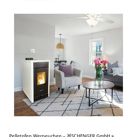
Pelletofen Werneuchen – 🥇SCHENGER GmbH »