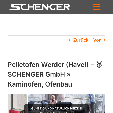
Zum
Inhalt
Toggl
springen
HOME
Navig
ZUM SHOP
Zurück
Vor
HÄNDLERSUCHE
SERVICE
Pelletofen Werder (Havel) – 🥇
UNTERNEHMEN
SCHENGER GmbH »
Kaminofen, Ofenbau
PROFIL
WARENKORB
PRODUCTS
SEARCH