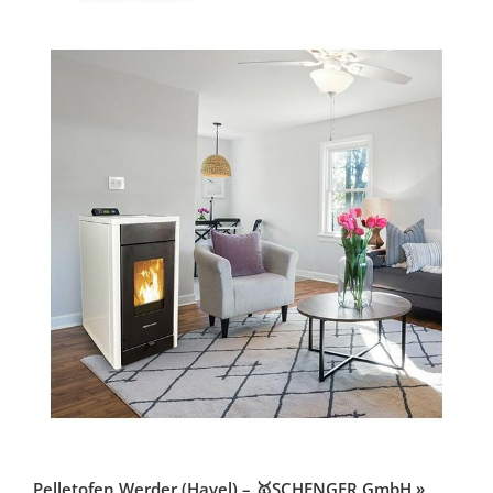
Pelletofen Werder (Havel) – 🥇SCHENGER GmbH »