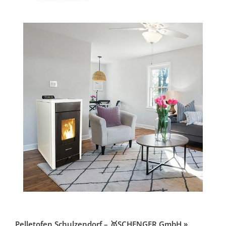
Pelletofen Schulzendorf – 🥇SCHENGER GmbH »