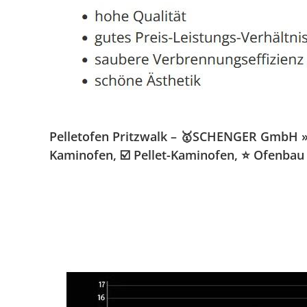
Pelletofen Pritzwalk – 🥇SCHENGER GmbH » K
Kaminofen, ☑️ Pellet-Kaminofen, ⭐ Ofenbau 