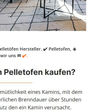
etöfen Hersteller. ✔️ Pelletofen, ☀️
 wir uns ✉
✔️.