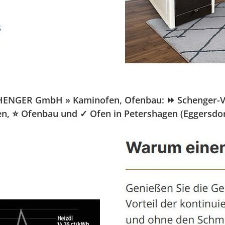
ENGER GmbH » Kaminofen, Ofenbau: ⏩ Schenger-Vertr
fen, ⭐ Ofenbau und ✓ Ofen in Petershagen (Eggersdor