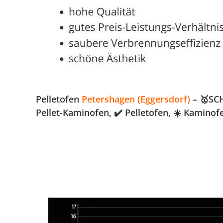
Pelletofen
Petershagen (Eggersdorf)
– 🥇SCH
Pellet-Kaminofen, ✔️ Pelletofen, ☀️ Kamino