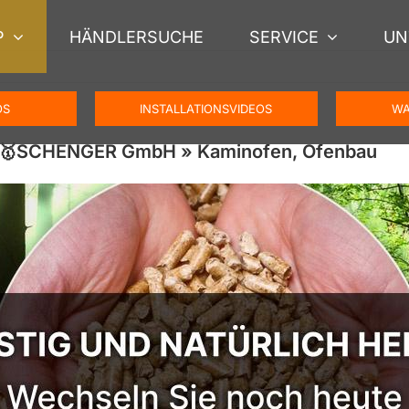
P
HÄNDLERSUCHE
SERVICE
UN
OS
INSTALLATIONSVIDEOS
WA
 – 🥇SCHENGER GmbH » Kaminofen, Ofenbau