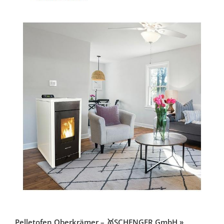
Pelletofen Oberkrämer – 🥇SCHENGER GmbH »