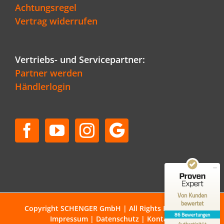
Achtungsregel
Vertrag widerrufen
Vertriebs- und Servicepartner:
Partner werden
Händlerlogin
Kundenbewertungen und Erfahrungen zu
Schenger GmbH
SEHR GUT
96%
Empfehlungen auf
ProvenExpert.com
4,80 / 5,00
50
36
Bewertungen auf
Bewertungen von 1
Von Kunden
ProvenExpert.com
anderen Quelle
bewertet
Copyright SCHENGER GmbH | All Rights Reserved |
86 Bewertungen
Impressum
|
Datenschutz
|
Kontakt
Blick aufs ProvenExpert-Profil werfen