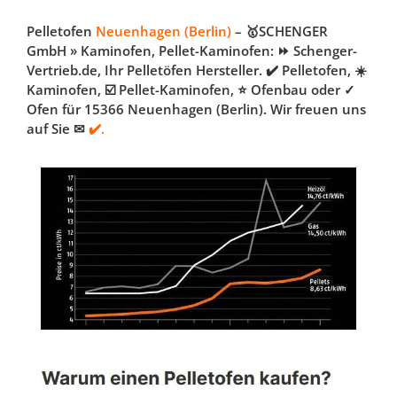
Pelletofen
Neuenhagen (Berlin)
– 🥇SCHENGER
GmbH » Kaminofen, Pellet-Kaminofen: ⏩ Schenger-
Vertrieb.de, Ihr Pelletöfen Hersteller. ✔️ Pelletofen, ☀️
Kaminofen, ☑️ Pellet-Kaminofen, ⭐ Ofenbau oder ✓
Ofen für 15366 Neuenhagen (Berlin). Wir freuen uns
auf Sie ✉
✔️.