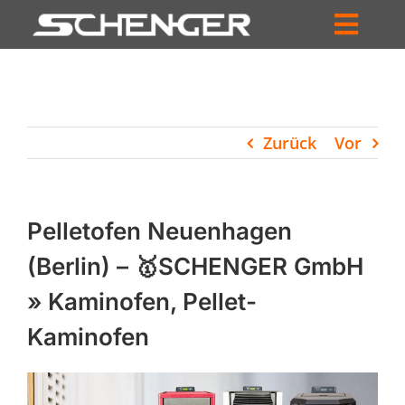
Zum
Inhalt
Toggl
springen
HOME
Navig
ZUM SHOP
Zurück
Vor
HÄNDLERSUCHE
SERVICE
Pelletofen Neuenhagen
UNTERNEHMEN
(Berlin) – 🥇SCHENGER GmbH
» Kaminofen, Pellet-
PROFIL
Kaminofen
WARENKORB
PRODUCTS
SEARCH