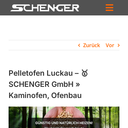
Zum
Inhalt
Toggl
springen
HOME
Navig
ZUM SHOP
Zurück
Vor
HÄNDLERSUCHE
SERVICE
Pelletofen Luckau – 🥇
UNTERNEHMEN
SCHENGER GmbH »
Kaminofen, Ofenbau
PROFIL
WARENKORB
PRODUCTS
SEARCH