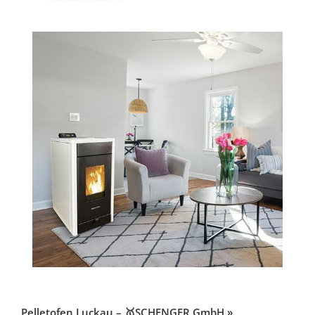
Pelletofen Luckau – 🥇SCHENGER GmbH »