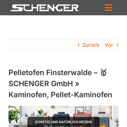
Zum
Inhalt
Toggl
springen
HOME
Navig
ZUM SHOP
Zurück
Vor
HÄNDLERSUCHE
SERVICE
Pelletofen Finsterwalde – 🥇
UNTERNEHMEN
SCHENGER GmbH »
Kaminofen, Pellet-Kaminofen
PROFIL
WARENKORB
PRODUCTS
SEARCH