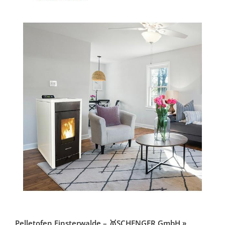
Pelletofen Finsterwalde – 🥇SCHENGER GmbH »