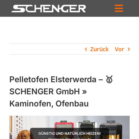
Zum
Inhalt
Toggl
springen
HOME
Navig
ZUM SHOP
Zurück
Vor
HÄNDLERSUCHE
SERVICE
Pelletofen Elsterwerda – 🥇
UNTERNEHMEN
SCHENGER GmbH »
Kaminofen, Ofenbau
PROFIL
WARENKORB
PRODUCTS
SEARCH