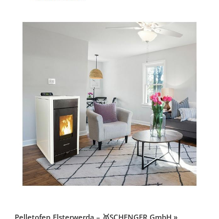
Pelletofen Elsterwerda – 🥇SCHENGER GmbH »