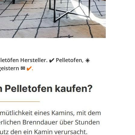
öfen Hersteller. ✔️ Pelletofen, ☀️
geistern ✉
✔️.