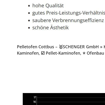
Pelletofen Cottbus – 🥇SCHENGER GmbH » Kam
Kaminofen, ☑️ Pellet-Kaminofen, ⭐ Ofenbau 