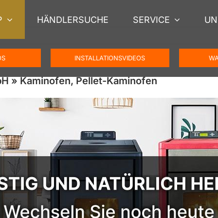
P
HÄNDLERSUCHE
SERVICE
UN
OS
INSTALLATIONSVIDEOS
WA
H » Kaminofen, Pellet-Kaminofen