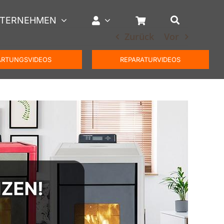
TERNEHMEN
Zurück
Vor
RTUNGSVIDEOS
REPARATURVIDEOS