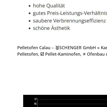
Pelletofen Calau – 🥇SCHENGER GmbH » Kamin
Pelletofen, ☑️ Pellet-Kaminofen, ⭐ Ofenbau