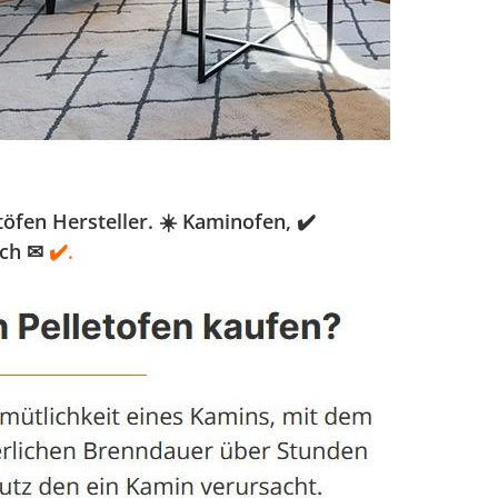
fen Hersteller. ☀️ Kaminofen, ✔️
uch ✉
✔️.