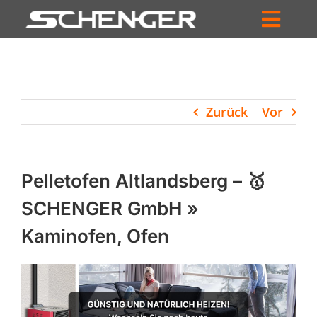
Zum
Inhalt
Toggl
springen
HOME
Navig
ZUM SHOP
Zurück
Vor
HÄNDLERSUCHE
SERVICE
Pelletofen Altlandsberg – 🥇
UNTERNEHMEN
SCHENGER GmbH »
Kaminofen, Ofen
PROFIL
WARENKORB
PRODUCTS
SEARCH