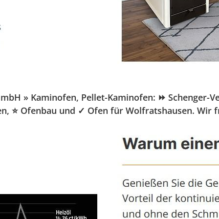
H » Kaminofen, Pellet-Kaminofen: ⏩ Schenger-Vertri
fen, ⭐ Ofenbau und ✓ Ofen für Wolfratshausen. Wir f