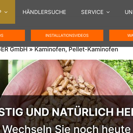
P
HÄNDLERSUCHE
SERVICE
UN
OS
INSTALLATIONSVIDEOS
WA
GER GmbH » Kaminofen, Pellet-Kaminofen