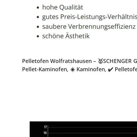
Pelletofen Wolfratshausen – 🥇SCHENGER Gmb
Pellet-Kaminofen, ☀️ Kaminofen, ✔️ Pelleto