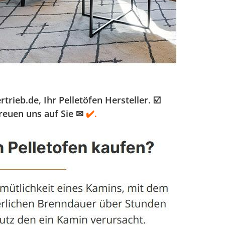
eb.de, Ihr Pelletöfen Hersteller. ☑️
reuen uns auf Sie ✉
✔️.