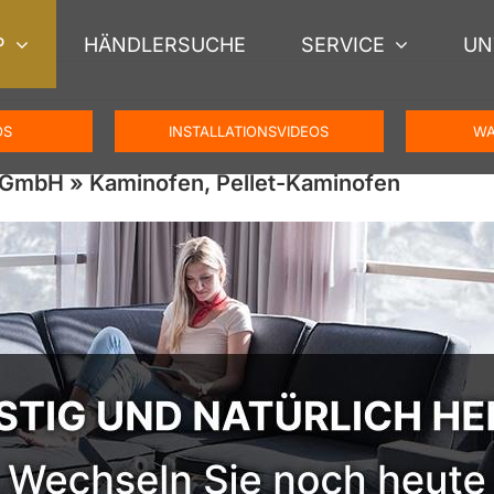
P
HÄNDLERSUCHE
SERVICE
UN
OS
INSTALLATIONSVIDEOS
WA
GmbH » Kaminofen, Pellet-Kaminofen