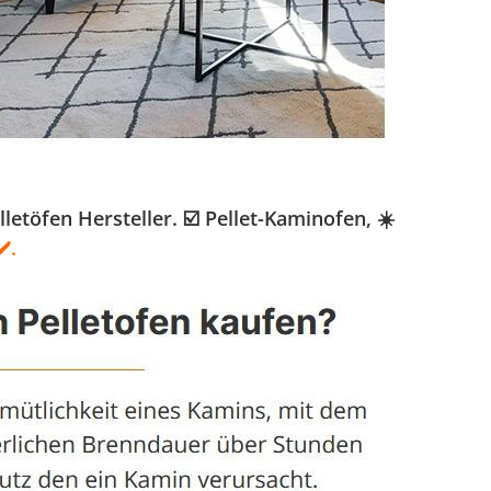
töfen Hersteller. ☑️ Pellet-Kaminofen, ☀️
️.