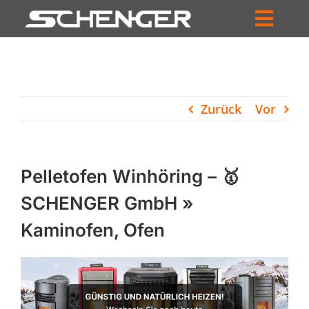
Zum
Inhalt
Toggl
springen
HOME
Navig
ZUM SHOP
Zurück
Vor
HÄNDLERSUCHE
SERVICE
Pelletofen Winhöring – 🥇
UNTERNEHMEN
SCHENGER GmbH »
Kaminofen, Ofen
PROFIL
WARENKORB
PRODUCTS
SEARCH