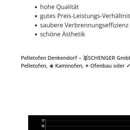
Pelletofen Denkendorf – 🥇SCHENGER GmbH » 
Pelletofen, ☀️ Kaminofen, ⭐ Ofenbau oder ✓