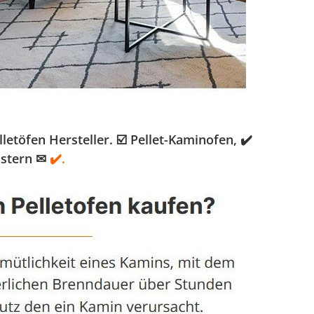
töfen Hersteller. ☑️ Pellet-Kaminofen, ✔️
istern ✉
✔️.