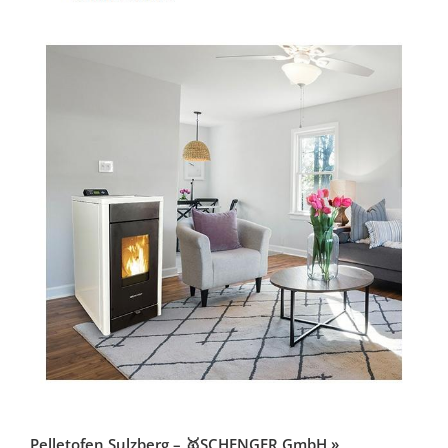
Pelletofen Sulzberg – 🥇SCHENGER GmbH »