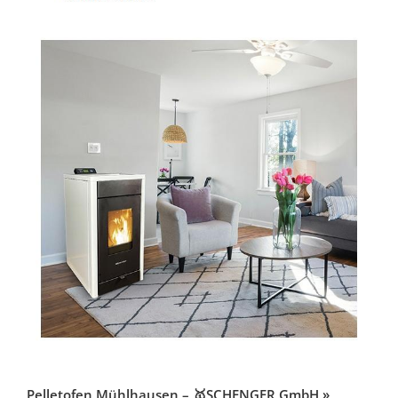
Pelletofen Mühlhausen – 🥇SCHENGER GmbH »