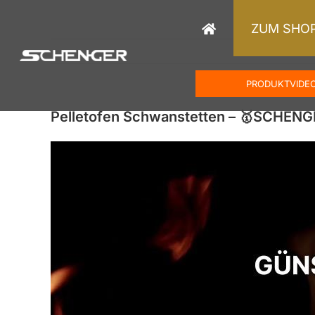
Zum
Inhalt
ZUM SHO
springen
PRODUKTVIDE
Pelletofen Schwanstetten – 🥇SCHENG