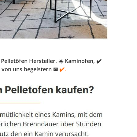
elletöfen Hersteller. ☀️ Kaminofen, ✔️
h von uns begeistern ✉
✔️.