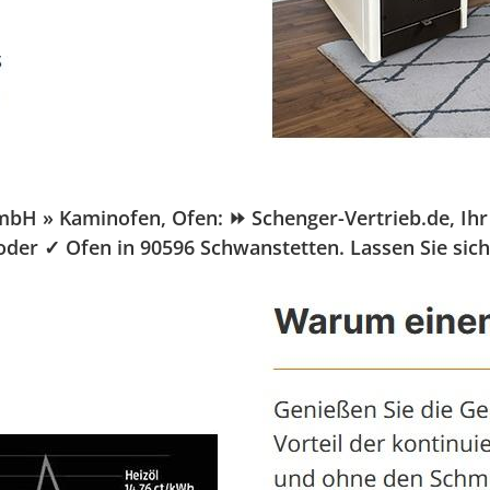
H » Kaminofen, Ofen: ⏩ Schenger-Vertrieb.de, Ihr P
 oder ✓ Ofen in 90596 Schwanstetten. Lassen Sie sic