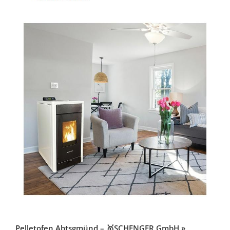
Pelletofen Abtsgmünd – 🥇SCHENGER GmbH »