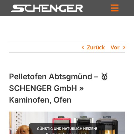
Zum
Inhalt
Toggl
springen
HOME
Navig
ZUM SHOP
Zurück
Vor
HÄNDLERSUCHE
SERVICE
Pelletofen Abtsgmünd – 🥇
UNTERNEHMEN
SCHENGER GmbH »
Kaminofen, Ofen
PROFIL
WARENKORB
PRODUCTS
SEARCH