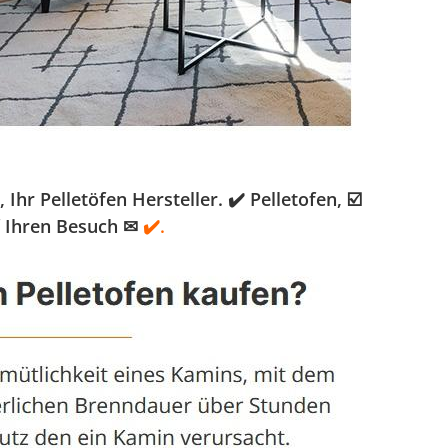
 Pelletöfen Hersteller. ✔️ Pelletofen, ☑️
f Ihren Besuch ✉
✔️.