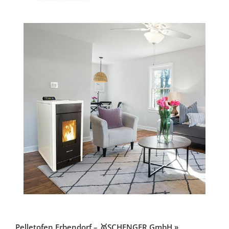
Pelletofen Erbendorf – 🥇SCHENGER GmbH »