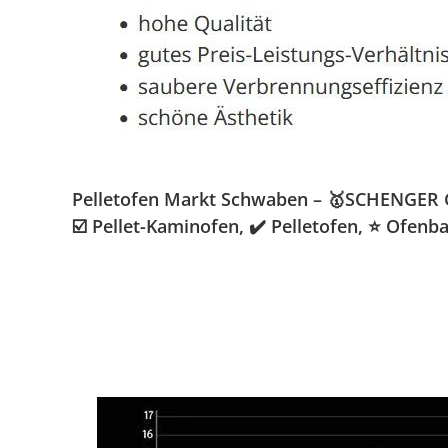
Pelletofen Markt Schwaben – 🥇SCHENGER Gm
☑️ Pellet-Kaminofen, ✔️ Pelletofen, ⭐ Ofe