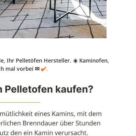
Ihr Pelletöfen Hersteller. ☀️ Kaminofen,
ch mal vorbei ✉
✔️.