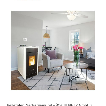
Pelletofen Neckargemünd – 🥇SCHENGER GmbH »