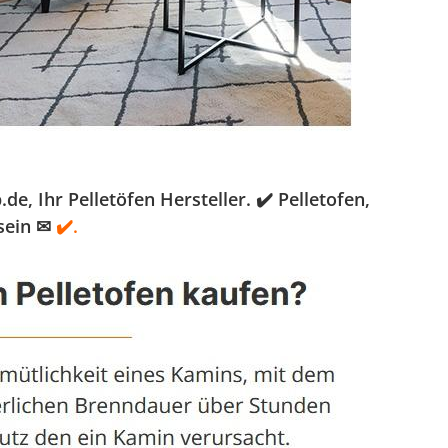
, Ihr Pelletöfen Hersteller. ✔️ Pelletofen,
sein ✉
✔️.