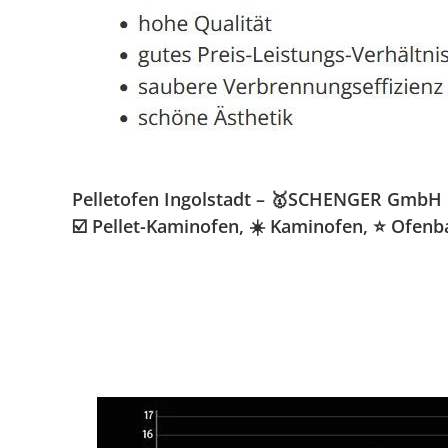
Pelletofen Ingolstadt – 🥇SCHENGER GmbH » 
☑️ Pellet-Kaminofen, ☀️ Kaminofen, ⭐ Ofenb