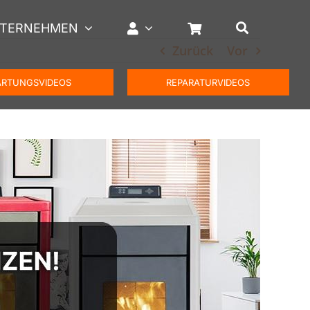
TERNEHMEN
Zurück
Vor
RTUNGSVIDEOS
REPARATURVIDEOS