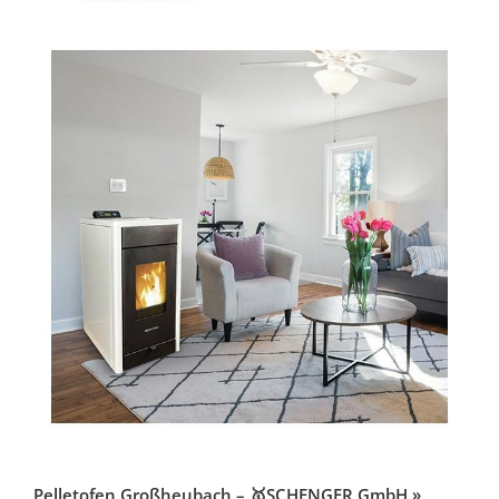
Pelletofen Großheubach – 🥇SCHENGER GmbH »