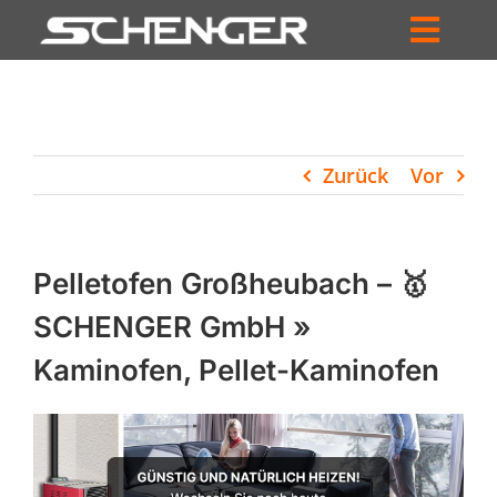
Zum
Inhalt
Toggl
springen
HOME
Navig
ZUM SHOP
Zurück
Vor
HÄNDLERSUCHE
SERVICE
Pelletofen Großheubach – 🥇
UNTERNEHMEN
SCHENGER GmbH »
Kaminofen, Pellet-Kaminofen
PROFIL
WARENKORB
PRODUCTS
SEARCH