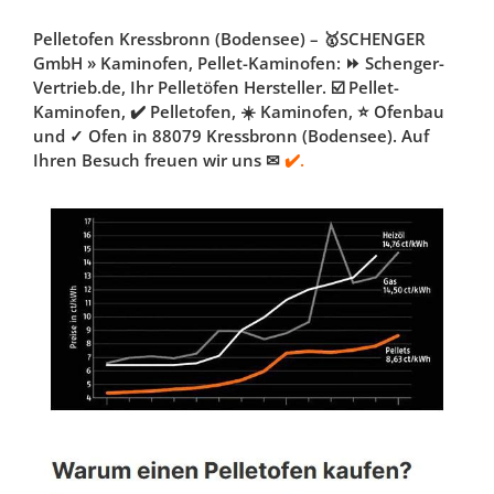
Pelletofen Kressbronn (Bodensee) – 🥇SCHENGER
GmbH » Kaminofen, Pellet-Kaminofen: ⏩ Schenger-
Vertrieb.de, Ihr Pelletöfen Hersteller. ☑️ Pellet-
Kaminofen, ✔️ Pelletofen, ☀️ Kaminofen, ⭐ Ofenbau
und ✓ Ofen in 88079 Kressbronn (Bodensee). Auf
Ihren Besuch freuen wir uns ✉
✔️.