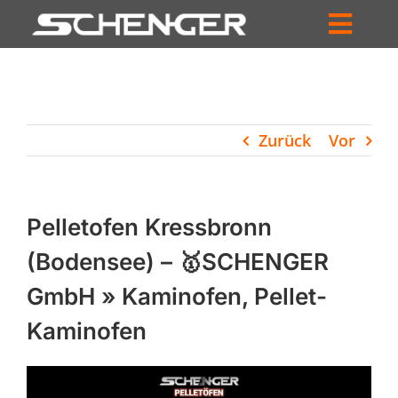
Zum
Inhalt
Toggl
springen
HOME
Navig
ZUM SHOP
Zurück
Vor
HÄNDLERSUCHE
SERVICE
Pelletofen Kressbronn
UNTERNEHMEN
(Bodensee) – 🥇SCHENGER
GmbH » Kaminofen, Pellet-
PROFIL
Kaminofen
WARENKORB
PRODUCTS
SEARCH